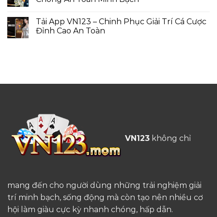
Tải App VN123 – Chinh Phục Giải Trí Cá Cược
Đỉnh Cao An Toàn
VN123
không chỉ
mang đến cho người dùng những trải nghiệm giải
trí minh bạch, sống động mà còn tạo nên nhiều cơ
hội làm giàu cực kỳ nhanh chóng, hấp dẫn.