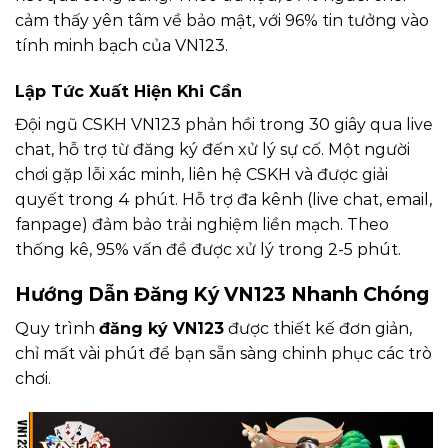
cảm thấy yên tâm về bảo mật, với 96% tin tưởng vào
tính minh bạch của VN123.
Lập Tức Xuất Hiện Khi Cần
Đội ngũ CSKH VN123 phản hồi trong 30 giây qua live
chat, hỗ trợ từ đăng ký đến xử lý sự cố. Một người
chơi gặp lỗi xác minh, liên hệ CSKH và được giải
quyết trong 4 phút. Hỗ trợ đa kênh (live chat, email,
fanpage) đảm bảo trải nghiệm liền mạch. Theo
thống kê, 95% vấn đề được xử lý trong 2-5 phút.
Hướng Dẫn Đăng Ký VN123 Nhanh Chóng
Quy trình
đăng ký VN123
được thiết kế đơn giản,
chỉ mất vài phút để bạn sẵn sàng chinh phục các trò
chơi.