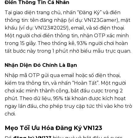
Điền Thông Tin Cá Nhân
Tại giao diện trang chủ, nhấn “Đăng Ký” và điền
thông tin: tên đăng nhập (ví dụ: VN123Gamer), mật
khẩu (ví dụ: VN123#2025!), email, và số điện thoại.
Một người chơi điền thông tin, nhận OTP xác minh
trong 15 giây. Theo thống kê, 93% người chơi hoàn
tất bước này trong 1 phút nhờ biểu mẫu trực quan.
Nhận Diện Đó Chính Là Bạn
Nhập mã OTP gửi qua email hoặc số điện thoại,
kiểm tra thông tin, và nhấn “Hoàn Tất”. Một người
chơi xác minh thành công, bắt đầu cược trong 2
phút. Theo dữ liệu, 95% tài khoản được kích hoạt
ngay lần đầu, cho phép truy cập tức thì vào kho trò
chơi.
Mẹo Tối Ưu Hóa Đăng Ký VN123