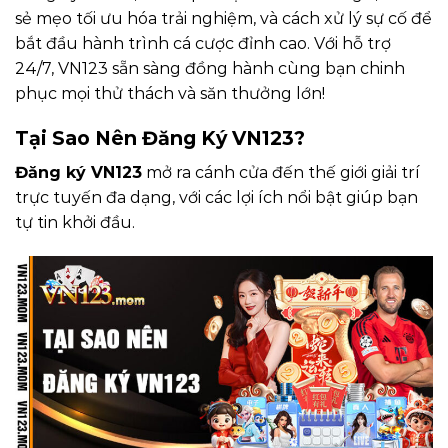
sẻ mẹo tối ưu hóa trải nghiệm, và cách xử lý sự cố để
bắt đầu hành trình cá cược đỉnh cao. Với hỗ trợ
24/7, VN123 sẵn sàng đồng hành cùng bạn chinh
phục mọi thử thách và săn thưởng lớn!
Tại Sao Nên Đăng Ký VN123?
Đăng ký VN123
mở ra cánh cửa đến thế giới giải trí
trực tuyến đa dạng, với các lợi ích nổi bật giúp bạn
tự tin khởi đầu.