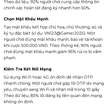
Theo dữ liệu, 92% người chơi cung cấp thông tin
chính xác hoàn tất đăng ký nhanh hơn 50%.
Chọn Mật Khẩu Mạnh
Tạo mật khẩu kết hợp chữ hoa, chữ thường, số, và
ký tự đặc biệt (ví dụ: VN123@Gamer2025). Một
người chơi dùng mật khẩu mạnh, bảo vệ tài khoản
khi cược 500.000 VND. Theo thống kê, 90% người
chơi dùng mật khẩu mạnh giảm 95% rủi ro bị xâm
phạm.
Kiểm Tra Kết Nối Mạng
Sử dụng Wi-Fi hoặc 4G ổn định để nhận OTP
nhanh chóng. Một người chơi gặp lỗi OTP do mạng
yếu, chuyển sang Wi-Fi và nhận mã trong 10 giây.
Theo dữ liệu, 85% lỗi đăng ký liên quan đến mạng
không ổn định.