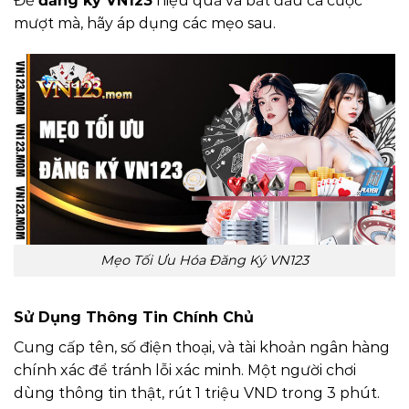
Để
đăng ký VN123
hiệu quả và bắt đầu cá cược
mượt mà, hãy áp dụng các mẹo sau.
Mẹo Tối Ưu Hóa Đăng Ký VN123
Sử Dụng Thông Tin Chính Chủ
Cung cấp tên, số điện thoại, và tài khoản ngân hàng
chính xác để tránh lỗi xác minh. Một người chơi
dùng thông tin thật, rút 1 triệu VND trong 3 phút.