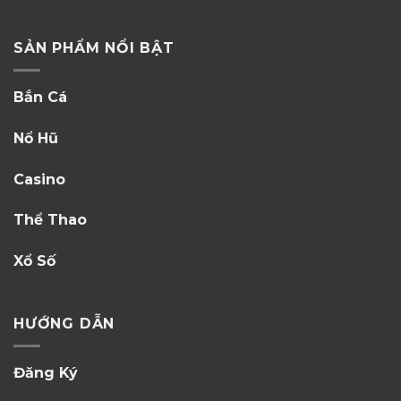
SẢN PHẨM NỔI BẬT
Bắn Cá
Nổ Hũ
Casino
Thể Thao
Xổ Số
HƯỚNG DẪN
Đăng Ký