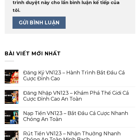
trình duyệt này cho lần bình luận kế tiếp của
tôi.
BÀI VIẾT MỚI NHẤT
Đăng Ký VN123 – Hành Trình Bắt Đầu Cá
Cược Đỉnh Cao
Đăng Nhập VN123 – Khám Phá Thế Giới Cá
Cược Đỉnh Cao An Toàn
Nạp Tiền VN123 – Bắt Đầu Cá Cược Nhanh
Chóng An Toàn
Rút Tiền VN123 – Nhận Thưởng Nhanh
Chóng An Toàn Minh Bạch