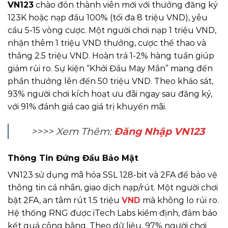
VN123
chào đón thành viên mới với thưởng đăng ký
123K hoặc nạp đầu 100% (tối đa 8 triệu VND), yêu
cầu 5-15 vòng cược. Một người chơi nạp 1 triệu VND,
nhận thêm 1 triệu VND thưởng, cược thể thao và
thắng 2.5 triệu VND. Hoàn trả 1-2% hàng tuần giúp
giảm rủi ro. Sự kiện “Khởi Đầu May Mắn” mang đến
phần thưởng lên đến 50 triệu VND. Theo khảo sát,
93% người chơi kích hoạt ưu đãi ngay sau đăng ký,
với 91% đánh giá cao giá trị khuyến mãi.
>>>> Xem Thêm:
Đăng Nhập VN123
Thông Tin Đứng Đầu Bảo Mật
VN123 sử dụng mã hóa SSL 128-bit và 2FA để bảo vệ
thông tin cá nhân, giao dịch nạp/rút. Một người chơi
bật 2FA, an tâm rút 1.5 triệu
VND
mà không lo rủi ro.
Hệ thống RNG được iTech Labs kiểm định, đảm bảo
kết quả công bằng. Theo dữ liệu, 97% người chơi