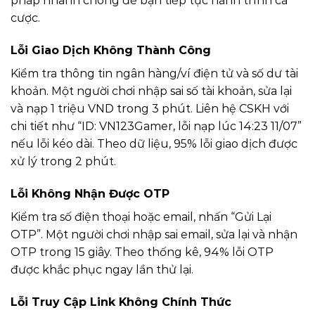
pháp nhanh chóng để bạn tiếp tục hành trình cá
cược.
Lỗi Giao Dịch Không Thành Công
Kiểm tra thông tin ngân hàng/ví điện tử và số dư tài
khoản. Một người chơi nhập sai số tài khoản, sửa lại
và nạp 1 triệu VND trong 3 phút. Liên hệ CSKH với
chi tiết như “ID: VN123Gamer, lỗi nạp lúc 14:23 11/07”
nếu lỗi kéo dài. Theo dữ liệu, 95% lỗi giao dịch được
xử lý trong 2 phút.
Lỗi Không Nhận Được OTP
Kiểm tra số điện thoại hoặc email, nhấn “Gửi Lại
OTP”. Một người chơi nhập sai email, sửa lại và nhận
OTP trong 15 giây. Theo thống kê, 94% lỗi OTP
được khắc phục ngay lần thử lại.
Lỗi Truy Cập Link Không Chính Thức