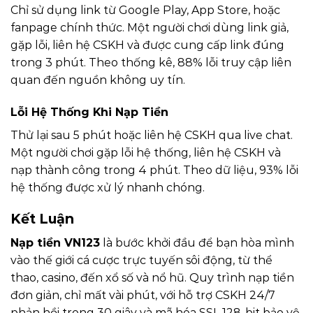
Chỉ sử dụng link từ Google Play, App Store, hoặc
fanpage chính thức. Một người chơi dùng link giả,
gặp lỗi, liên hệ CSKH và được cung cấp link đúng
trong 3 phút. Theo thống kê, 88% lỗi truy cập liên
quan đến nguồn không uy tín.
Lỗi Hệ Thống Khi Nạp Tiền
Thử lại sau 5 phút hoặc liên hệ CSKH qua live chat.
Một người chơi gặp lỗi hệ thống, liên hệ CSKH và
nạp thành công trong 4 phút. Theo dữ liệu, 93% lỗi
hệ thống được xử lý nhanh chóng.
Kết Luận
Nạp tiền VN123
là bước khởi đầu để bạn hòa mình
vào thế giới cá cược trực tuyến sôi động, từ thể
thao, casino, đến xổ số và nổ hũ. Quy trình nạp tiền
đơn giản, chỉ mất vài phút, với hỗ trợ CSKH 24/7
phản hồi trong 30 giây và mã hóa SSL 128-bit bảo vệ