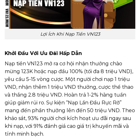
Lợi Ích Khi Nạp Tiền VN123
Khởi Đầu Với Ưu Đãi Hấp Dẫn
Nạp tiền VN123 mở ra cơ hội nhận thưởng chào
mừng 123K hoặc nạp đầu 100% (tối đa 8 triệu VND),
yêu cầu 5-15 vòng cược. Một người chơi nạp 1 triệu
VND, nhận thêm 1 triệu VND thưởng, cược thể thao
và thắng 2.8 triệu VND. Hoàn trả 1-2% hàng tuần
giúp giảm rủi ro. Sự kiện “Nạp Lần Đầu Rực Rỡ”
mang đến phần thưởng lên đến 50 triệu VND. Theo
khảo sát, 93% người chơi kích hoạt ưu đãi ngay sau
khi nạp, với 91% đánh giá cao giá trị khuyến mãi và
tính minh bạch.