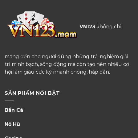
VN123
không chỉ
mang đến cho người dùng những trải nghiệm giải
trí minh bạch, sống động mà còn tạo nên nhiều cơ
hội làm giàu cực kỳ nhanh chóng, hấp dẫn.
SẢN PHẨM NỔI BẬT
Bắn Cá
Nổ Hũ