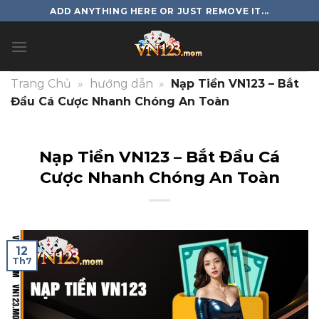
Skip
ADD ANYTHING HERE OR JUST REMOVE IT...
to
content
Trang Chủ
»
hướng dẫn
»
Nạp Tiền VN123 – Bắt
Đầu Cá Cược Nhanh Chóng An Toàn
Nạp Tiền VN123 – Bắt Đầu Cá
Cược Nhanh Chóng An Toàn
12
Th7