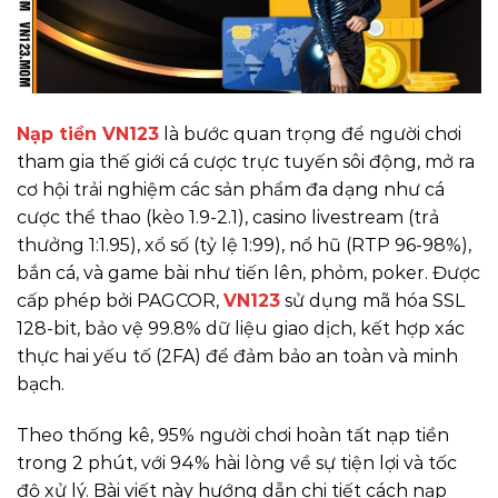
Nạp tiền VN123
là bước quan trọng để người chơi
tham gia thế giới cá cược trực tuyến sôi động, mở ra
cơ hội trải nghiệm các sản phẩm đa dạng như cá
cược thể thao (kèo 1.9-2.1), casino livestream (trả
thưởng 1:1.95), xổ số (tỷ lệ 1:99), nổ hũ (RTP 96-98%),
bắn cá, và game bài như tiến lên, phỏm, poker. Được
cấp phép bởi PAGCOR,
VN123
sử dụng mã hóa SSL
128-bit, bảo vệ 99.8% dữ liệu giao dịch, kết hợp xác
thực hai yếu tố (2FA) để đảm bảo an toàn và minh
bạch.
Theo thống kê, 95% người chơi hoàn tất nạp tiền
trong 2 phút, với 94% hài lòng về sự tiện lợi và tốc
độ xử lý. Bài viết này hướng dẫn chi tiết cách nạp