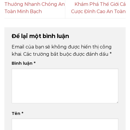
Thưởng Nhanh Chóng An
Khám Phá Thế Giới Cá
Toàn Minh Bạch
Cược Đỉnh Cao An Toàn
Để lại một bình luận
Email của bạn sẽ không được hiển thị công
khai.
Các trường bắt buộc được đánh dấu
*
Bình luận
*
Tên
*