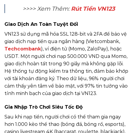
>>>> Xem Thêm:
Rút Tiền VN123
Giao Dịch An Toàn Tuyệt Đối
VN123 sử dụng mã hóa SSL 128-bit và 2FA để bảo vệ
giao dịch nạp tiền qua ngân hàng (Vietcombank,
Techcombank
), ví điện tử (Momo, ZaloPay), hoặc
USDT. Một người chơi nạp 500.000 VND qua Momo,
giao dịch hoàn tất trong 90 giây mà không gặp lỗi.
Hệ thống tự động kiểm tra thông tin, đảm bảo khớp
với tài khoản đăng ký. Theo dữ liệu, 96% người chơi
cảm thấy yên tâm về bảo mật, với 97% tin tưởng vào
tính minh bạch của giao dịch tại VN123.
Gia Nhập Trò Chơi Siêu Tốc Độ
Sau khi nạp tiền, người chơi có thể tham gia ngay
hơn 1.000 kèo thể thao (bóng đá, bóng rổ, esports),
casino livestream 4K (baccarat, roulette, blackjack),