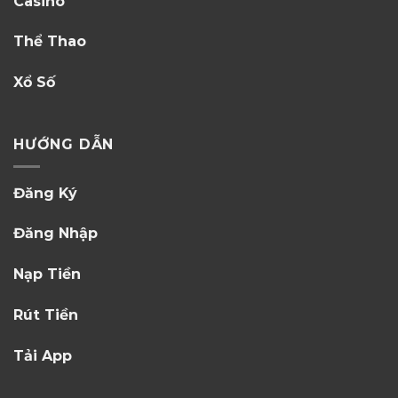
Casino
Thể Thao
Xổ Số
HƯỚNG DẪN
Đăng Ký
Đăng Nhập
Nạp Tiền
Rút Tiền
Tải App