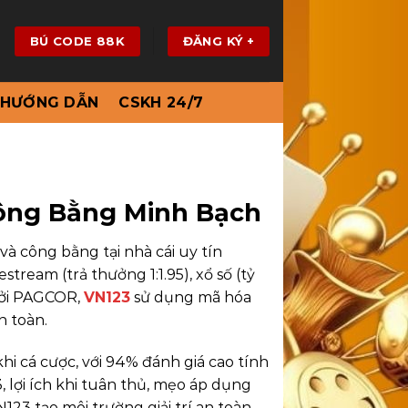
BÚ CODE 88K
ĐĂNG KÝ +
HƯỚNG DẪN
CSKH 24/7
ông Bằng Minh Bạch
và công bằng tại nhà cái uy tín
stream (trả thưởng 1:1.95), xổ số (tỷ
 bởi PAGCOR,
VN123
sử dụng mã hóa
n toàn.
hi cá cược, với 94% đánh giá cao tính
, lợi ích khi tuân thủ, mẹo áp dụng
123 tạo môi trường giải trí an toàn