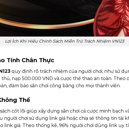
Lợi Ích Khi Hiểu Chính Sách Miễn Trừ Trách Nhiệm VN123
o Tính Chân Thực
N123
quy định rõ trách nhiệm của người chơi, như sử dụ
ân thủ, nạp 500.000 VND và cược thể thao an toàn. Theo 
oản, đảm bảo sân chơi công bằng cho mọi thành viên.
 Không Thể
sách cốt lõi giúp xây dựng sân chơi cá cược minh bạch và
người chơi sử dụng link giả hoặc chia sẻ thông tin tài k
o link giả. Theo thống kê, 96% người chơi dùng link uy t