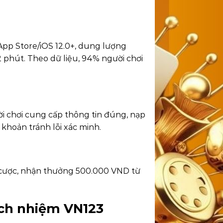
App Store/iOS 12.0+, dung lượng
 phút. Theo dữ liệu, 94% người chơi
ười chơi cung cấp thông tin đúng, nạp
khoản tránh lỗi xác minh.
g cược, nhận thưởng 500.000 VND từ
ách nhiệm VN123