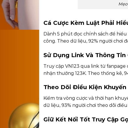
Mẹo 
Cá Cược Kèm Luật Phải Hiể
Dành 5 phút đọc chính sách để hiểu t
công. Theo dữ liệu, 92% người chơi đ
Sử Dụng Link Và Thông Tin
Truy cập VN123 qua link từ fanpage 
nhận thưởng 123K. Theo thống kê, 94
Theo Dõi Điều Kiện Khuyến
Kiểm tra vòng cược và thời hạn khu
dữ liệu, 93% người chơi theo dõi điề
Giữ Kết Nối Tốt Truy Cập G