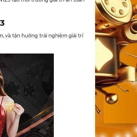
23
 và tận hưởng trải nghiệm giải trí