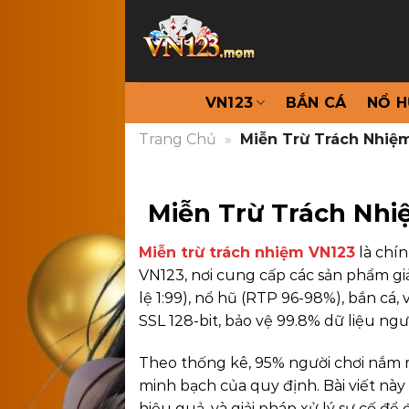
Skip
to
content
VN123
BẮN CÁ
NỔ H
Trang Chủ
»
Miễn Trừ Trách Nhiệ
Miễn Trừ Trách Nh
Miễn trừ trách nhiệm VN123
là chín
VN123, nơi cung cấp các sản phẩm giải 
lệ 1:99), nổ hũ (RTP 96-98%), bắn cá
SSL 128-bit, bảo vệ 99.8% dữ liệu ng
Theo thống kê, 95% người chơi nắm rõ
minh bạch của quy định. Bài viết này 
hiệu quả, và giải pháp xử lý sự cố để