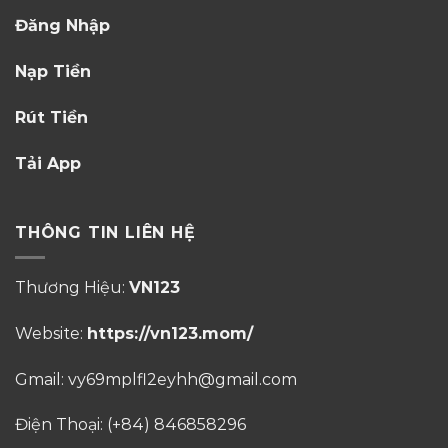
Đăng Nhập
Nạp Tiền
Rút Tiền
Tải App
THÔNG TIN LIÊN HỆ
Thương Hiệu:
VN123
Website:
https://vn123.mom/
Gmail:
vy69mplfl2eyhh@gmail.com
Điện Thoại:
(+84) 846858296