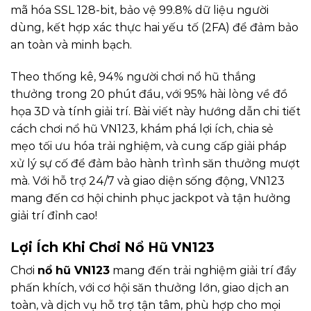
mã hóa SSL 128-bit, bảo vệ 99.8% dữ liệu người
dùng, kết hợp xác thực hai yếu tố (2FA) để đảm bảo
an toàn và minh bạch.
Theo thống kê, 94% người chơi nổ hũ thắng
thưởng trong 20 phút đầu, với 95% hài lòng về đồ
họa 3D và tính giải trí. Bài viết này hướng dẫn chi tiết
cách chơi nổ hũ VN123, khám phá lợi ích, chia sẻ
mẹo tối ưu hóa trải nghiệm, và cung cấp giải pháp
xử lý sự cố để đảm bảo hành trình săn thưởng mượt
mà. Với hỗ trợ 24/7 và giao diện sống động, VN123
mang đến cơ hội chinh phục jackpot và tận hưởng
giải trí đỉnh cao!
Lợi Ích Khi Chơi Nổ Hũ VN123
Chơi
nổ hũ VN123
mang đến trải nghiệm giải trí đầy
phấn khích, với cơ hội săn thưởng lớn, giao dịch an
toàn, và dịch vụ hỗ trợ tận tâm, phù hợp cho mọi